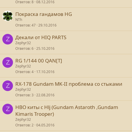
Ответов
8
08.12.2016
Покраска гандамов HG
NTh
Ответов
47
29.10.2016
Декали от HIQ PARTS
Z
Zephyr32
Ответов
6
25.10.2016
RG 1/144 00 QAN[T]
Z
Zephyr32
Ответов
4
17.10.2016
RX-178 Gundam MK-II проблема со стыками
Z
Zephyr32
Ответов
3
22.08.2016
HBO киты с Hlj (Gundam Astaroth ,Gundam
Z
Kimaris Trooper)
Zephyr32
Ответов
2
04.05.2016