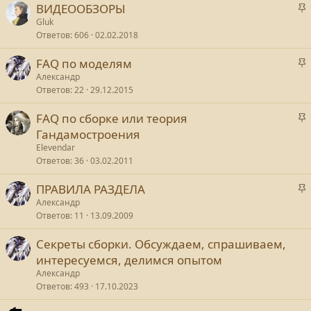
ВИДЕООБЗОРЫ
а
Gluk
Ответов
606
02.02.2018
FAQ по моделям
а
а
Александр
я
Ответов
22
29.12.2015
FAQ по сборке или теория
а
а
Гандамостроения
я
Elevendar
Ответов
36
03.02.2011
а
ПРАВИЛА РАЗДЕЛА
я
а
Александр
Ответов
11
13.09.2009
Секреты сборки. Обсуждаем, спрашиваем,
а
интересуемся, делимся опытом
я
Александр
Ответов
493
17.10.2023