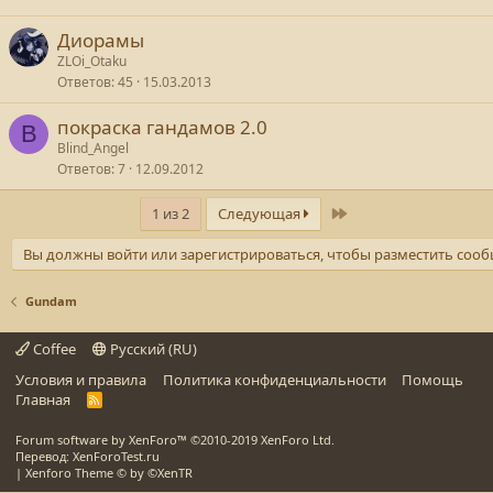
Диорамы
ZLOi_Otaku
Ответов
45
15.03.2013
покраска гандамов 2.0
B
Blind_Angel
Ответов
7
12.09.2012
Последний
1 из 2
Следующая
Вы должны войти или зарегистрироваться, чтобы разместить сооб
Gundam
Coffee
Русский (RU)
Условия и правила
Политика конфиденциальности
Помощь
Главная
R
S
S
Forum software by XenForo™
©2010-2019 XenForo Ltd.
Перевод: XenForoTest.ru
|
Xenforo Theme
© by ©XenTR