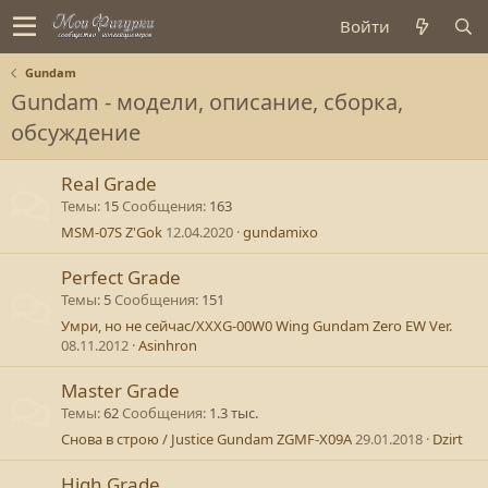
Войти
Gundam
Gundam - модели, описание, сборка,
обсуждение
Real Grade
Темы
15
Сообщения
163
MSM-07S Z'Gok
12.04.2020
gundamixo
Perfect Grade
Темы
5
Сообщения
151
Умри, но не сейчас/XXXG-00W0 Wing Gundam Zero EW Ver.
08.11.2012
Asinhron
Master Grade
Темы
62
Сообщения
1.3 тыс.
Снова в строю / Justice Gundam ZGMF-X09A
29.01.2018
Dzirt
High Grade