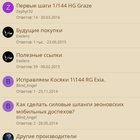
Первые шаги 1/144 HG Graze
Z
Zephyr32
Ответов
14
30.03.2016
Будущие покупки
Exelero
Ответов
1 тыс.
23.06.2015
Полезные ссылки
Exelero
Ответов
59
09.02.2015
Исправляем Косяки 1\144 RG Exia.
B
Blind_Angel
Ответов
1
25.11.2014
Как сделать силовые шланги зеоновских
B
мобильных доспехов?
Blind_Angel
Ответов
2
28.05.2014
Другие производители