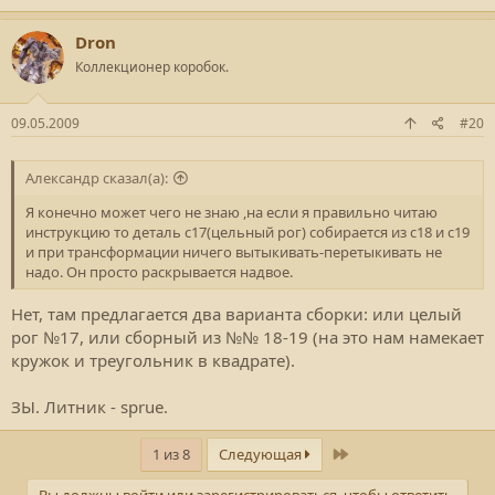
Dron
Коллекционер коробок.
09.05.2009
#20
Александр сказал(а):
Я конечно может чего не знаю ,на если я правильно читаю
инструкцию то деталь с17(цельный рог) собирается из с18 и с19
и при трансформации ничего вытыкивать-перетыкивать не
надо. Он просто раскрывается надвое.
Нет, там предлагается два варианта сборки: или целый
рог №17, или сборный из №№ 18-19 (на это нам намекает
кружок и треугольник в квадрате).
ЗЫ. Литник - sprue.
Последний
1 из 8
Следующая
Вы должны войти или зарегистрироваться, чтобы ответить.