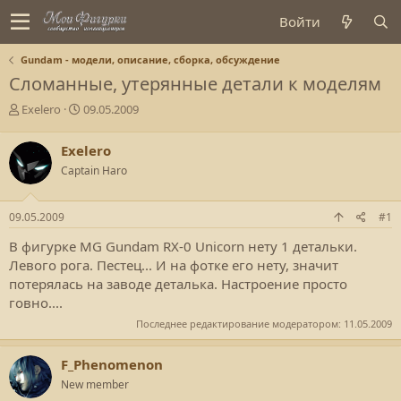
Войти
Gundam - модели, описание, сборка, обсуждение
Сломанные, утерянные детали к моделям
А
Д
Exelero
09.05.2009
в
а
т
т
Exelero
о
а
Captain Haro
р
с
т
о
е
з
09.05.2009
#1
м
д
ы
а
В фигурке MG Gundam RX-0 Unicorn нету 1 детальки.
н
Левого рога. Пестец... И на фотке его нету, значит
и
потерялась на заводе деталька. Настроение просто
я
говно....
Последнее редактирование модератором:
11.05.2009
F_Phenomenon
New member