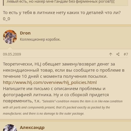
левый есть, но нахер мне Гандам без фирменных рогов?(((
То есть у тебя в литнике нету каких то деталей что ли?
0_0
Dron
Коллекционер коробок.
09.05.2009
#7
Теоретически, HLJ обещает замену/возврат денег за
некондционный товар, если вы сообщите о проблеме в
течение 10 дней с момента получения посылки.
http://www.hlj.com/overview/hlj_policies.html
Напишите им письмо с описанием проблемы и
фотографией литника. Ну и со сборкой придется
повременить, т.к.
"Saleable"-condition means the item is in like-new condition
with all parts and components present, that it's packed exactly as packed by the
manufacturer, and there is no damage to the outer package.
Александр