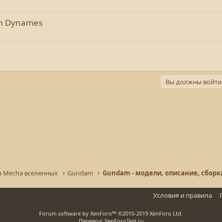
m Dynames
Вы должны войти 
з Mecha вселенных
Gundam
Условия и правила
Forum software by XenForo™
©2010-2019 XenForo Ltd.
Перевод: XenForoTest.ru