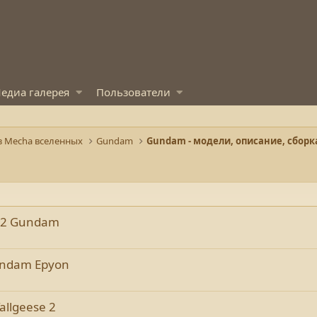
едиа галерея
Пользователи
з Mecha вселенных
Gundam
8-2 Gundam
undam Epyon
llgeese 2