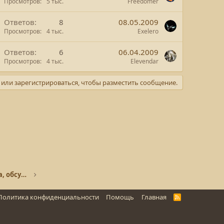
Просмотров
5 тыс.
Freedomer
Ответов
8
08.05.2009
Просмотров
4 тыс.
Exelero
Ответов
6
06.04.2009
Просмотров
4 тыс.
Elevendar
или зарегистрироваться, чтобы разместить сообщение.
Gundam - модели, описание, сборка, обсуждение
Политика конфиденциальности
Помощь
Главная
R
S
S