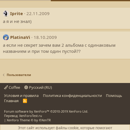
Iprite
22.11.2009
а я и не знал)
PlatinaVi
18.10.2009
а если не секрет зачем вам 2 альбома с одинаковым
названием и при том один пустой??
Пользователи
Coffee
Русский (RU)
Условия и правила
Политика конфиденциальности
Помощь
Главная
R
S
S
Forum software by XenForo™
©2010-2019 XenForo Ltd.
Перевод: XenForoTest.ru
|
Xenforo Theme
© by ©XenTR
Этот сайт использует файлы cookie, которые помогают