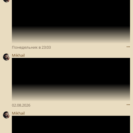
Понедельник в 23:03
•••
Mikhail
02.08.2026
•••
Mikhail