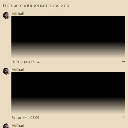
Новые сообщения профиля
Mikhail
Пятница в 15:34
•••
Mikhail
Вторник в 08:09
•••
Mikhail