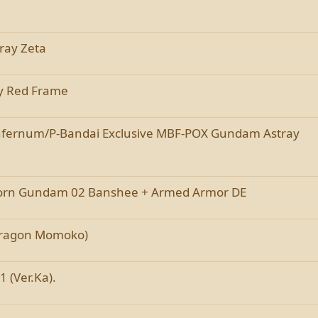
ray Zeta
y Red Frame
d Infernum/P-Bandai Exclusive MBF-POX Gundam Astray
orn Gundam 02 Banshee + Armed Armor DE
(Dragon Momoko)
 (Ver.Ka).