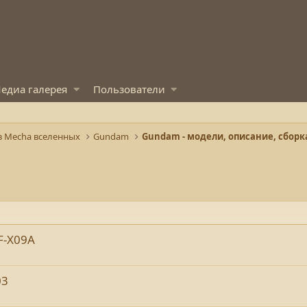
едиа галерея
Пользователи
з Mecha вселенных
Gundam
F-X09A
03