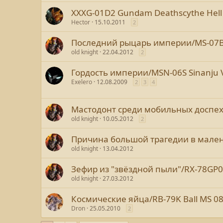
XXXG-01D2 Gundam Deathscythe Hell 
Hector
15.10.2011
2
Последний рыцарь империи/MS-07B-
old knight
22.04.2012
2
Гордость империи/MSN-06S Sinanju 
Exelero
12.08.2009
2
3
4
Мастодонт среди мобильных доспе
old knight
10.05.2012
2
Причина большой трагедии в мален
old knight
13.04.2012
Зефир из "звёздной пыли"/RX-78GP0
old knight
27.03.2012
Космические яйца/RB-79K Ball MS 08
Dron
25.05.2010
2