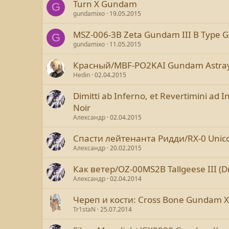
Turn X Gundam
G
gundamixo
19.05.2015
MSZ-006-3B Zeta Gundam III B Type G
G
gundamixo
11.05.2015
Красный/MBF-PO2KAI Gundam Astra
Hedin
02.04.2015
Dimitti ab Inferno, et Revertimini a
Noir
Александр
02.04.2015
Спасти лейтенанта Ридди/RX-0 Unic
Александр
20.02.2015
Как ветер/OZ-00MS2B Tallgeese III 
Александр
02.04.2014
Череп и кости: Cross Bone Gundam X1
Tr1staN
25.07.2014