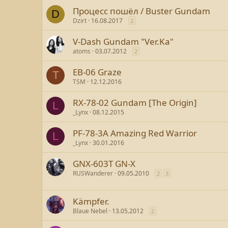
Процесс пошёл / Buster Gundam
D
Dzirt
16.08.2017
2
V-Dash Gundam "Ver.Ka"
atoms
03.07.2012
2
EB-06 Graze
T
TSM
12.12.2016
RX-78-02 Gundam [The Origin]
L
_Lynx
08.12.2015
PF-78-3A Amazing Red Warrior
L
_Lynx
30.01.2016
GNX-603T GN-X
RUSWanderer
09.05.2010
2
3
Kämpfer.
Blaue Nebel
13.05.2012
2