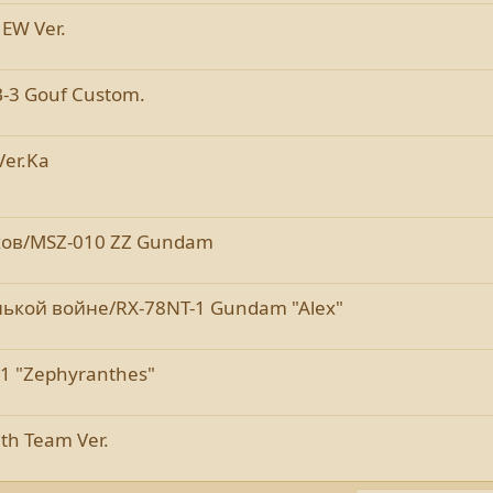
EW Ver.
3 Gouf Custom.
Ver.Ka
хов/MSZ-010 ZZ Gundam
ькой войне/RX-78NT-1 Gundam "Alex"
1 "Zephyranthes"
th Team Ver.