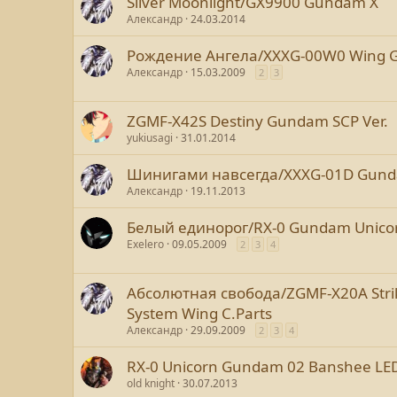
Silver Moonlight/GX9900 Gundam X
Александр
24.03.2014
Рождение Ангела/XXXG-00W0 Wing G
Александр
15.03.2009
2
3
ZGMF-X42S Destiny Gundam SCP Ver.
yukiusagi
31.01.2014
Шинигами навсегда/XXXG-01D Gunda
Александр
19.11.2013
Белый единорог/RX-0 Gundam Unicor
Exelero
09.05.2009
2
3
4
Абсолютная свобода/ZGMF-X20A Str
System Wing C.Parts
Александр
29.09.2009
2
3
4
RX-0 Unicorn Gundam 02 Banshee LED
old knight
30.07.2013