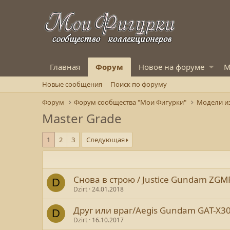
Главная
Форум
Новое на форуме
М
Новые сообщения
Поиск по форуму
Форум
Форум сообщества "Мои Фигурки"
Модели и
Master Grade
1
2
3
Следующая
Снова в строю / Justice Gundam ZGM
D
Dzirt
24.01.2018
Друг или враг/Aegis Gundam GAT-X3
D
Dzirt
16.10.2017