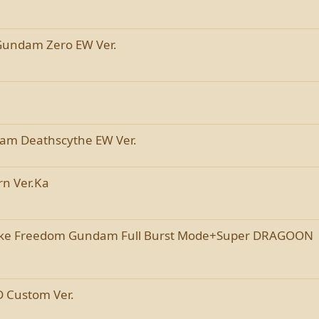
undam Zero EW Ver.
m Deathscythe EW Ver.
n Ver.Ka
ike Freedom Gundam Full Burst Mode+Super DRAGOON
 Custom Ver.