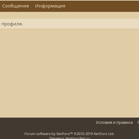
Сообщения
Информация
я профиля.
Условия и правила
Forum software by XenForo™
©2010-2019 XenForo Ltd.
Перевод: XenForoTest.ru