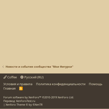
Новости и события сообщества "Мои Фигурки"
Coffee
Русский (RU)
Условия и правила
Политика конфиденциальности
Помощь
Главная
R
S
S
Forum software by XenForo™
©2010-2019 XenForo Ltd.
Перевод: XenForoTest.ru
|
Xenforo Theme
© by ©XenTR