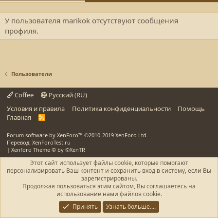
У пользователя marikok отсутствуют сообщения
профиля.
Пользователи
Coffee
Русский (RU)
Условия и правила
Политика конфиденциальности
Помощь
Главная
R
S
S
Forum software by XenForo™
©2010-2019 XenForo Ltd.
Перевод: XenForoTest.ru
|
Xenforo Theme
© by ©XenTR
Этот сайт использует файлы cookie, которые помогают
персонализировать Ваш контент и сохранить вход в систему, если Вы
зарегистрированы.
Продолжая пользоваться этим сайтом, Вы соглашаетесь на
использование нами файлов cookie.
Принять
Узнать больше....