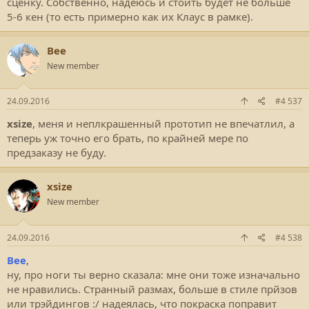
сценку. Собственно, надеюсь и стоить будет не больше
5-6 кен (то есть примерно как их Клаус в рамке).
Bee
New member
24.09.2016
#4 537
xsize
, меня и неплкрашенный прототип не впечатлил, а
теперь уж точно его брать, по крайней мере по
предзаказу не буду.
xsize
New member
24.09.2016
#4 538
Bee
,
ну, про ноги ты верно сказала: мне они тоже изначально
не нравились. Странный размах, больше в стиле прйзов
или трэйдингов :/ надеялась, что покраска поправит