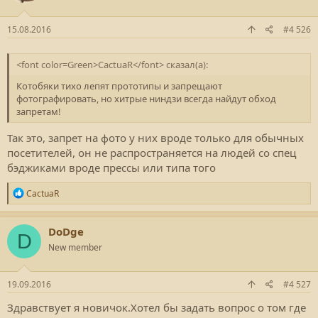
и
:
15.08.2016
#4 526
<font color=Green>CactuaR</font> сказал(а):
Котобяки тихо лепят прототипы и запрещают
фотографировать, но хитрые ниндзи всегда найдут обход
запретам!
Так это, запрет на фото у них вроде только для обычных
посетителей, он не распространяется на людей со спец
бэджиками вроде прессы или типа того
Р
CactuaR
е
а
к
DoDge
D
ц
New member
и
и
:
19.09.2016
#4 527
Здравствует я новичок.Хотел бы задать вопрос о том где