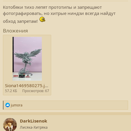
Котобяки тихо лепят прототипы и запрещают
фотографировать, но хитрые ниндзи всегда найдут
обход запретам!
Вложения
Siona1469580275.jpg
57.2 КБ
Просмотров: 67
Р
jumora
е
а
к
DarkLisenok
ц
Лисяка-Хитряка
и