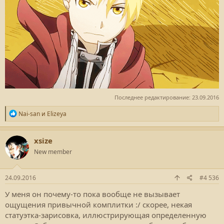
Последнее редактирование:
23.09.2016
Р
Nai-san
и
Elizeya
е
а
к
xsize
ц
New member
и
и
:
24.09.2016
#4 536
У меня он почему-то пока вообще не вызывает
ощущения привычной комплитки :/ скорее, некая
статуэтка-зарисовка, иллюстрирующая определенную