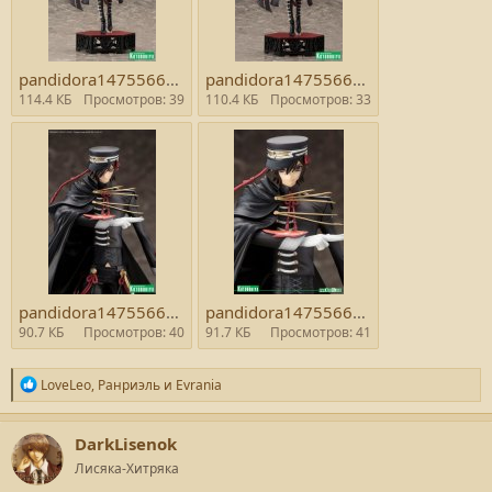
pandidora1475566023.jpeg
pandidora1475566050.jpeg
114.4 КБ
Просмотров: 39
110.4 КБ
Просмотров: 33
pandidora1475566054.jpeg
pandidora1475566447.jpeg
90.7 КБ
Просмотров: 40
91.7 КБ
Просмотров: 41
Р
LoveLeo
,
Ранриэль
и
Evrania
е
а
к
DarkLisenok
ц
Лисяка-Хитряка
и
и