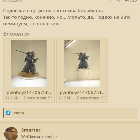
08.08.2016
#4 525
Подвезли еще фоток прототипа Хидзикаты.
Так-то годно, конечно, но... Мольто, да. Подвох на 98%
неминуем, к сожалению.
Вложения
ipwnboyz1470675037.jpeg
ipwnboyz1470675177.jpeg
72.1 КБ
Просмотров: 53
71.7 КБ
Просмотров: 53
Р
jumora
е
а
к
Smarter
ц
Well-known member
и