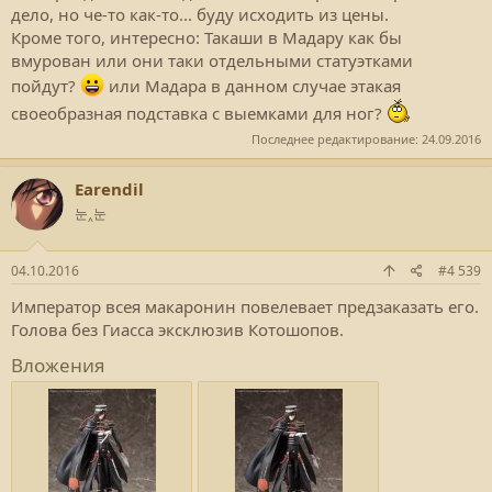
дело, но че-то как-то... буду исходить из цены.
Кроме того, интересно: Такаши в Мадару как бы
вмурован или они таки отдельными статуэтками
пойдут?
или Мадара в данном случае этакая
своеобразная подставка с выемками для ног?
Последнее редактирование:
24.09.2016
Earendil
눈‸눈
04.10.2016
#4 539
Император всея макаронин повелевает предзаказать его.
Голова без Гиасса эксклюзив Котошопов.
Вложения