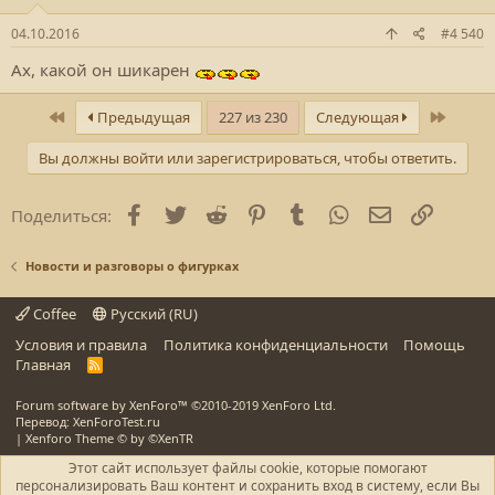
:
04.10.2016
#4 540
Ах, какой он шикарен
Первый
После
Предыдущая
227 из 230
Следующая
Вы должны войти или зарегистрироваться, чтобы ответить.
Facebook
Twitter
Reddit
Pinterest
Tumblr
WhatsApp
E-mail
Ссылка
Поделиться:
Новости и разговоры о фигурках
Coffee
Русский (RU)
Условия и правила
Политика конфиденциальности
Помощь
Главная
R
S
S
Forum software by XenForo™
©2010-2019 XenForo Ltd.
Перевод: XenForoTest.ru
|
Xenforo Theme
© by ©XenTR
Этот сайт использует файлы cookie, которые помогают
персонализировать Ваш контент и сохранить вход в систему, если Вы