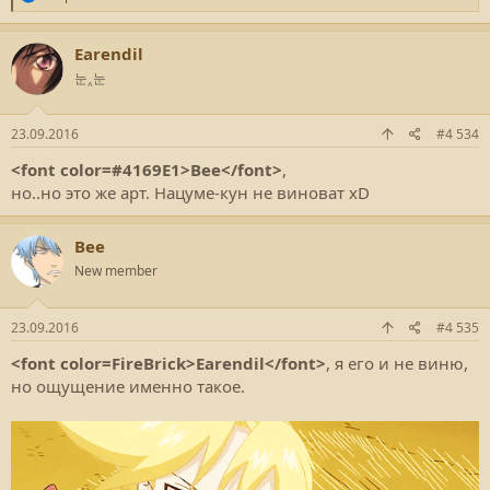
е
а
к
Earendil
ц
눈‸눈
и
и
:
23.09.2016
#4 534
<font color=#4169E1>Bee</font>
,
но..но это же арт. Нацуме-кун не виноват xD
Bee
New member
23.09.2016
#4 535
<font color=FireBrick>Earendil</font>
, я его и не виню,
но ощущение именно такое.