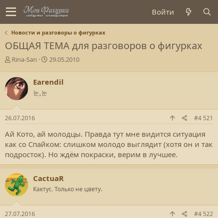
Войти
Новости и разговоры о фигурках
ОБЩАЯ ТЕМА для разговоров о фигурках
А
Д
Rina-San
29.05.2010
в
а
т
т
Earendil
о
а
눈‸눈
р
с
т
о
е
з
26.07.2016
#4 521
м
д
ы
а
Ай Кото, ай молодцы. Правда тут мне видится ситуация
н
как со Спайком: слишком молодо выглядит (хотя он и так
и
подросток). Но ждём покраски, верим в лучшее.
я
CactuaR
Кактус. Только не цвету.
27.07.2016
#4 522