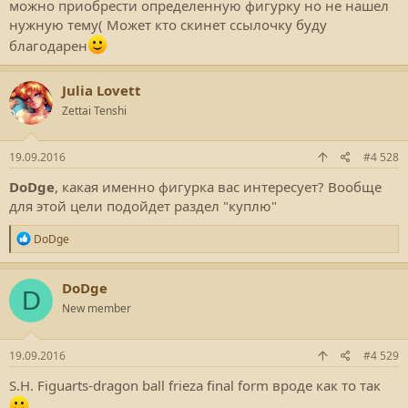
можно приобрести определенную фигурку но не нашел
нужную тему( Может кто скинет ссылочку буду
благодарен
Julia Lovett
Zettai Tenshi
19.09.2016
#4 528
DoDge
, какая именно фигурка вас интересует? Вообще
для этой цели подойдет раздел "куплю"
Р
DoDge
е
а
к
DoDge
D
ц
New member
и
и
:
19.09.2016
#4 529
S.H. Figuarts-dragon ball frieza final form вроде как то так