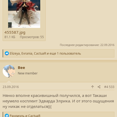
455587.jpg
81.1 КБ
Просмотров: 55
Последнее редактирование:
22.09.2016
Р
Elizeya
,
Evrania
,
CactuaR
и еще 1 пользователь
е
а
к
Bee
ц
New member
и
и
:
23.09.2016
#4 533
Нянко вполне красивишный получился, а вот Такаши
неумело косплеит Эдварда Элрика. И от этого ощущения
ну никак не отделаться(((
Р
Ранриэль
и
CactuaR