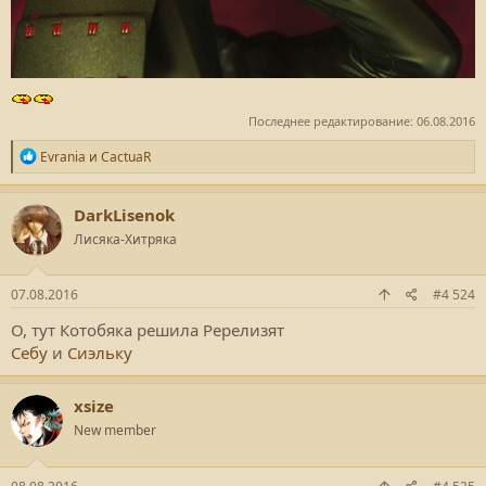
Последнее редактирование:
06.08.2016
Р
Evrania
и
CactuaR
е
а
к
DarkLisenok
ц
Лисяка-Хитряка
и
и
:
07.08.2016
#4 524
О, тут Котобяка решила Ререлизят
Себу
и
Сиэльку
xsize
New member