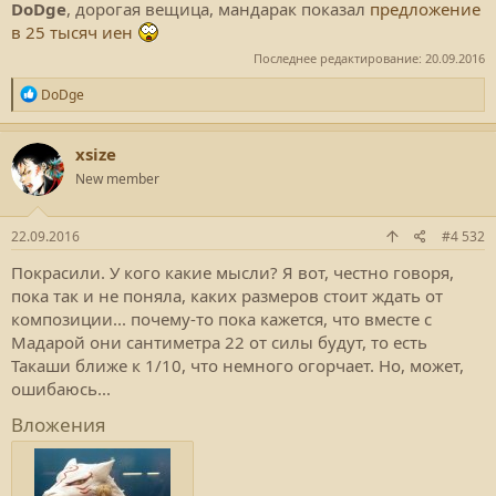
DoDge
, дорогая вещица, мандарак показал
предложение
в 25 тысяч иен
Последнее редактирование:
20.09.2016
Р
DoDge
е
а
к
xsize
ц
New member
и
и
:
22.09.2016
#4 532
Покрасили. У кого какие мысли? Я вот, честно говоря,
пока так и не поняла, каких размеров стоит ждать от
композиции... почему-то пока кажется, что вместе с
Мадарой они сантиметра 22 от силы будут, то есть
Такаши ближе к 1/10, что немного огорчает. Но, может,
ошибаюсь...
Вложения