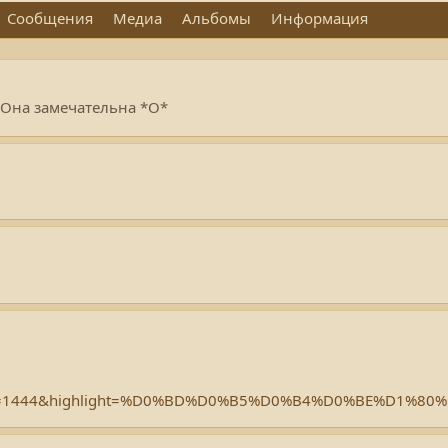
Сообщения
Медиа
Альбомы
Информация
 Она замечательна *О*
d.php?t=1444&highlight=%D0%BD%D0%B5%D0%B4%D0%BE%D1%