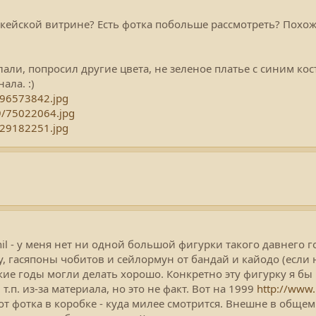
в икейской витрине? Есть фотка побольше рассмотреть? Похо
елали, попросил другие цвета, не зеленое платье с синим к
ала. :)
/96573842.jpg
9/75022064.jpg
/29182251.jpg
nil - у меня нет ни одной большой фигурки такого давнего г
у, гасяпоны чобитов и сейлормун от бандай и кайодо (если н
акие годы могли делать хорошо. Конкретно эту фигурку я бы
.п. из-за материала, но это не факт. Вот на 1999
http://www
вот фотка в коробке - куда милее смотрится. Внешне в обще