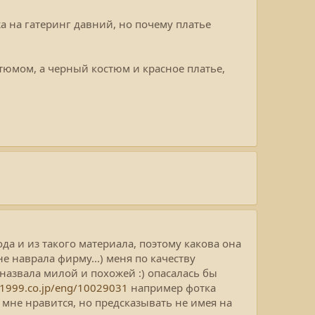
жа на гатеринг давний, но почему платье
остюмом, а черный костюм и красное платье,
ода и из такого материала, поэтому какова она
е наврала фирму...) меня по качеству
 назвала милой и похожей :) опасалась бы
.1999.co.jp/eng/10029031
например фотка
м мне нравится, но предсказывать не имея на