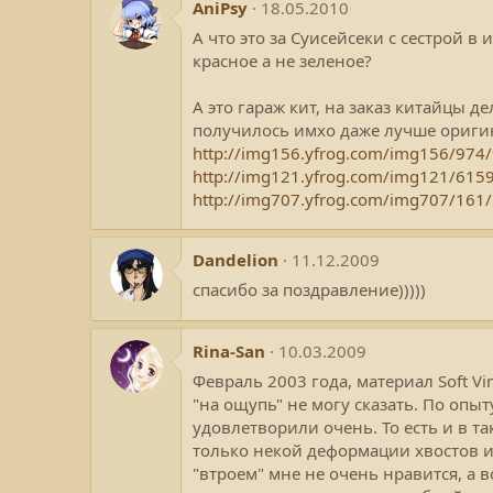
AniPsy
18.05.2010
А что это за Суисейсеки с сестрой 
красное а не зеленое?
А это гараж кит, на заказ китайцы д
получилось имхо даже лучше оригин
http://img156.yfrog.com/img156/974
http://img121.yfrog.com/img121/615
http://img707.yfrog.com/img707/161
Dandelion
11.12.2009
спасибо за поздравление)))))
Rina-San
10.03.2009
Февраль 2003 года, материал Soft Vi
"на ощупь" не могу сказать. По опыт
удовлетворили очень. То есть и в т
только некой деформации хвостов и т
"втроем" мне не очень нравится, а 