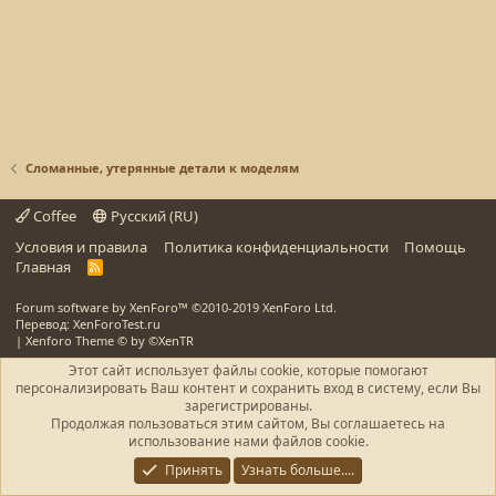
Сломанные, утерянные детали к моделям
Coffee
Русский (RU)
Условия и правила
Политика конфиденциальности
Помощь
Главная
R
S
S
Forum software by XenForo™
©2010-2019 XenForo Ltd.
Перевод: XenForoTest.ru
|
Xenforo Theme
© by ©XenTR
Этот сайт использует файлы cookie, которые помогают
персонализировать Ваш контент и сохранить вход в систему, если Вы
зарегистрированы.
Продолжая пользоваться этим сайтом, Вы соглашаетесь на
использование нами файлов cookie.
Принять
Узнать больше....