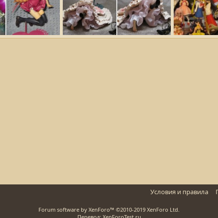
 =3
Ciel Phantomhive Ver. Komadori от Square-Enix
Rina-San: мо
.11.2010
Rina-San
04.11.2010
Rina-San
13
0
0
2
0
0
Условия и правила
Forum software by XenForo™
©2010-2019 XenForo Ltd.
Перевод: XenForoTest.ru