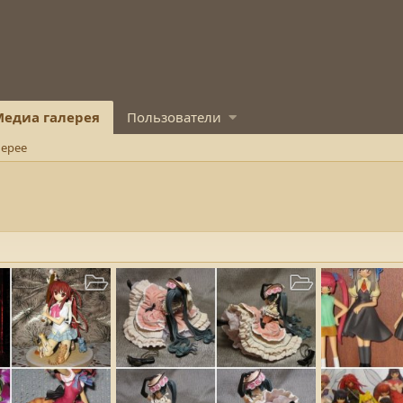
едиа галерея
Пользователи
лерее