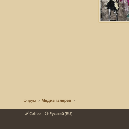
ПОПОЛНЯШКА
Rina-San
21
6
0
0
Форум
Медиа галерея
Coffee
Русский (RU)