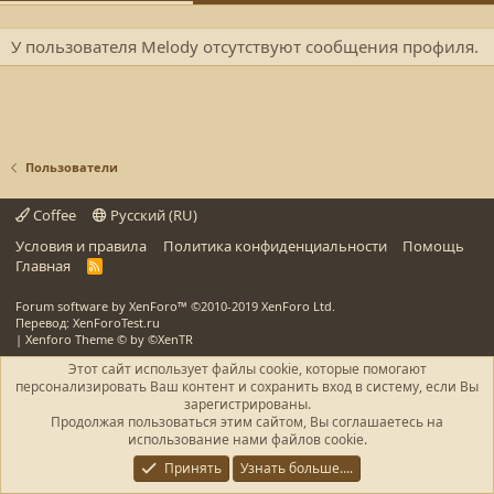
У пользователя Melody отсутствуют сообщения профиля.
Пользователи
Coffee
Русский (RU)
Условия и правила
Политика конфиденциальности
Помощь
Главная
R
S
S
Forum software by XenForo™
©2010-2019 XenForo Ltd.
Перевод: XenForoTest.ru
|
Xenforo Theme
© by ©XenTR
Этот сайт использует файлы cookie, которые помогают
персонализировать Ваш контент и сохранить вход в систему, если Вы
зарегистрированы.
Продолжая пользоваться этим сайтом, Вы соглашаетесь на
использование нами файлов cookie.
Принять
Узнать больше....