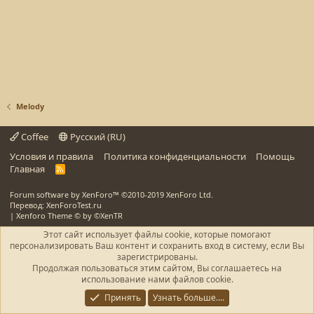
Melody
Coffee
Русский (RU)
Условия и правила
Политика конфиденциальности
Помощь
Главная
R
S
S
Forum software by XenForo™
©2010-2019 XenForo Ltd.
Перевод: XenForoTest.ru
|
Xenforo Theme
© by ©XenTR
Этот сайт использует файлы cookie, которые помогают
персонализировать Ваш контент и сохранить вход в систему, если Вы
зарегистрированы.
Продолжая пользоваться этим сайтом, Вы соглашаетесь на
использование нами файлов cookie.
Принять
Узнать больше....