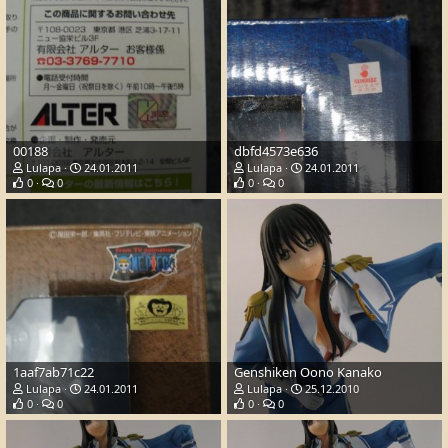
00188
dbfd4573e636
Lulapa
24.01.2011
Lulapa
24.01.2011
0
0
0
0
1aaf7ab71c22
Genshiken Oono Kanako
Lulapa
24.01.2011
Lulapa
25.12.2010
0
0
0
0