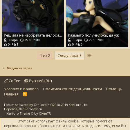
Решила не изобретать велосипед и сфоткать на фоне &quot;сказочного леса&quot;
Размыто получилось, да уж
Lulapa
25.10.2010
Lulapa
25.10.2010
0
1
0
5
Последний
1 из 2
Следующая
Медиа галерея
Coffee
Русский (RU)
Условия и правила
Политика конфиденциальности
Помощь
Главная
R
S
S
Forum software by XenForo™
©2010-2019 XenForo Ltd.
Перевод: XenForoTest.ru
|
Xenforo Theme
© by ©XenTR
Этот сайт использует файлы cookie, которые помогают
персонализировать Ваш контент и сохранить вход в систему, если Вы