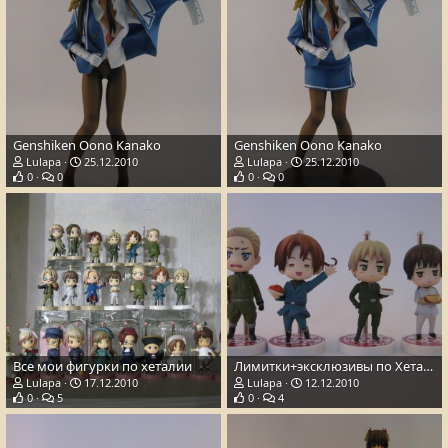
Genshiken Oono Kanako
Genshiken Oono Kanako
Lulapa
25.12.2010
Lulapa
25.12.2010
0
0
0
0
Все мои фигурки по хеталии
Лимитки+эксклюзивы по Хеталии :3
Lulapa
17.12.2010
Lulapa
12.12.2010
0
5
0
4