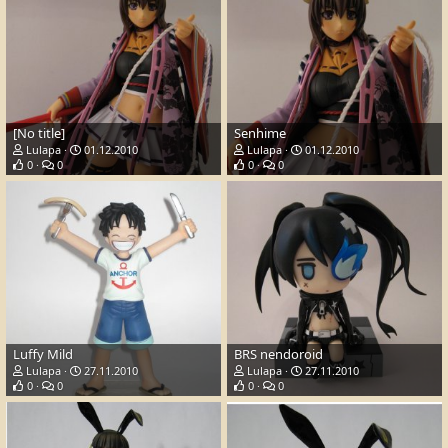
[No title]
Senhime
Lulapa
01.12.2010
Lulapa
01.12.2010
0
0
0
0
Luffy Mild
BRS nendoroid
Lulapa
27.11.2010
Lulapa
27.11.2010
0
0
0
0