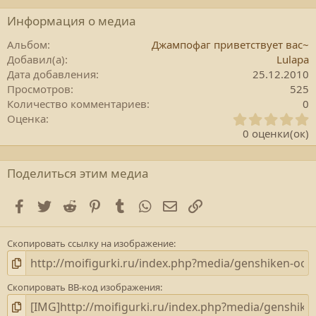
Информация о медиа
Альбом
Джампофаг приветствует вас~
Добавил(а)
Lulapa
Дата добавления
25.12.2010
Просмотров
525
Количество комментариев
0
0
Оценка
.
0 оценки(ок)
0
0
з
Поделиться этим медиа
в
е
Facebook
Twitter
Reddit
Pinterest
Tumblr
WhatsApp
E-mail
Ссылка
з
д
а
Скопировать ссылку на изображение
(
)
Скопировать BB-код изображения