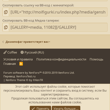
Скопировать ссылку на BB-код с миниатюрой
Скопировать BB-код Медиа галереи
Джампофаг приветствует вас~
Coffee
Русский (RU)
Условия и правила
Политика конфиденциальности
Помощь
Главная
R
S
S
Forum software by XenForo™
©2010-2019 XenForo Ltd.
Перевод: XenForoTest.ru
|
Xenforo Theme
© by ©XenTR
Этот сайт использует файлы cookie, которые помогают
персонализировать Ваш контент и сохранить вход в систему, если Вы
зарегистрированы.
Продолжая пользоваться этим сайтом, Вы соглашаетесь на
использование нами файлов cookie.
Принять
Узнать больше....