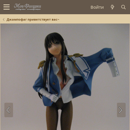
Войти
Джампофаг приветствует вас~