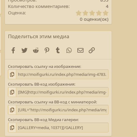
Количество комментариев
4
0
Оценка
.
0 оценки(ок)
0
0
з
Поделиться этим медиа
в
е
Facebook
Twitter
Reddit
Pinterest
Tumblr
WhatsApp
E-mail
Ссылка
з
д
а
Скопировать ссылку на изображение
(
ы
)
Скопировать BB-код изображения
Скопировать ссылку на BB-код с миниатюрой
Скопировать BB-код Медиа галереи