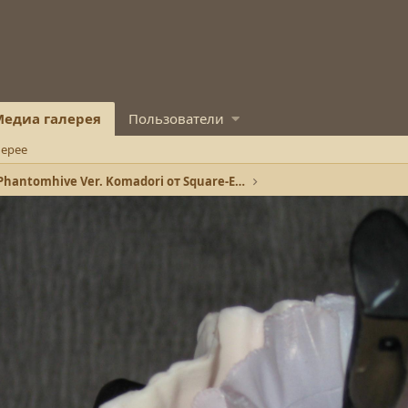
едиа галерея
Пользователи
лерее
Ciel Phantomhive Ver. Komadori от Square-Enix