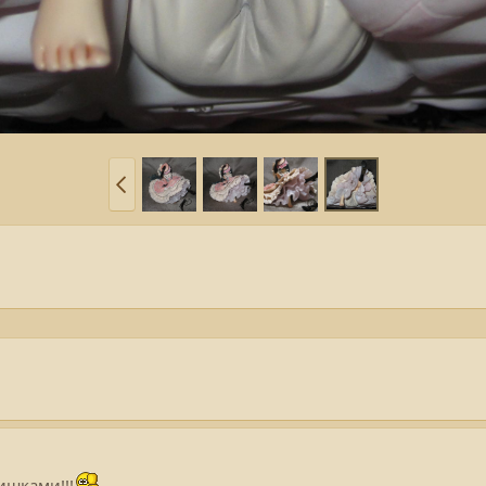
шками!!!