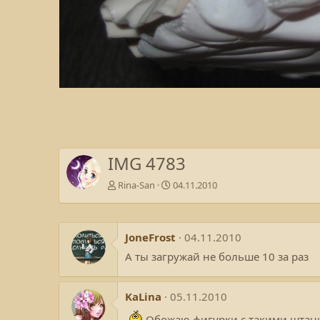
IMG 4783
Rina-San
04.11.2010
JoneFrost
04.11.2010
А ты загружай не больше 10 за раз
KaLina
05.11.2010
Обожаю фигурки с такими штани