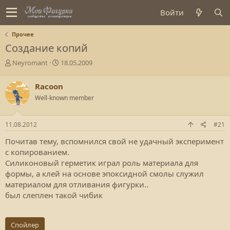
Войти
Прочее
Создание копий
А
Д
Neyromant
18.05.2009
в
а
т
т
Racoon
о
а
Well-known member
р
с
т
о
е
з
11.08.2012
#21
м
д
ы
а
Почитав тему, вспомнился свой не удачный эксперимент
н
с копированием.
и
Силиконовый герметик играл роль материала для
я
формы, а клей на основе эпоксидной смолы служил
материалом для отливания фигурки..
был слеплен такой чибик
Спойлер