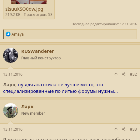
sIsuuXSO0dw.jpg
219.2 КБ
Просмотров: 53
Последнее редактирование:
12.11.2016
Р
Amaya
е
а
к
RUSWanderer
ц
Главный конструктор
и
и
:
13.11.2016
#32
Ларк
,
ну для апа скила не лучше место, это
специализированные по литью форумы нужны...
Ларк
New member
13.11.2016
#33
Я же написал, на солдатики не стоит, хочу попробовать