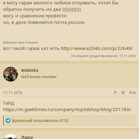
я могу гараж мелкого чибика отправить, хотел бы
обратно получить их два ))))))))))))
могу и сравнение провести.
но, в деле появляется почта россии.
Добавлено через 3 минуты
вот такой гараж кит есть
http://www.e2046.com/p/22648/
Последнее редактирование:
15.11.2016
wazuzu
Well-known member
17.11.2016
#36
Гайд:
https://m.geektimes.ru/company/top3dshop/blog/251780/
Р
Удаленный пользователь 4133
е
а
к
Ларк