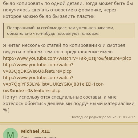
было копировать по одной детали. Тогда может быть бы
получилось сделать отверстие в формочке, через
которое можно было бы залить пластик
Поспрашивай на скейлмоделс, там умельцев навалом,
обязательно что-нибудь посоветуют толковое.
Я читал несколько статей по копированию и смотрел
видео и в общем немного представление имею
http://www.youtube.com/watch?v=Fak-J0sIJro&feature=plcp
http://www.youtube.com/watch?
v=83QqDKGVe6U&feature=plcp
http://www.youtube.com/watch?
v=p7QqiYF53LY&list=UUKzYGKVJ881elED-1cor-
uw&index=0&feature=plcp
Но тут используются специальные составы, а мне
хотелось обойтись дешевыми подручными материалами
% )
Последнее редактирование:
11.08.2012
Michael_XIII
M
Лось… просто - лось...