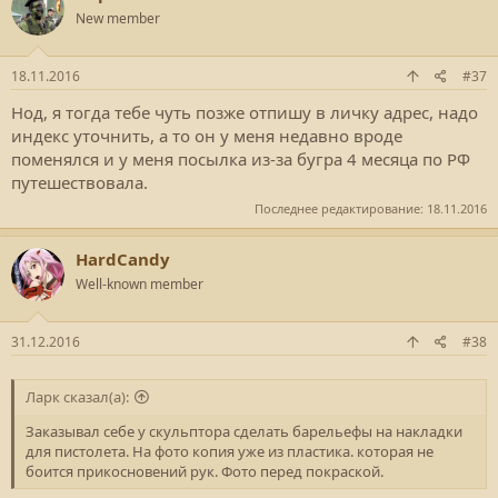
ц
New member
и
и
:
18.11.2016
#37
Нод, я тогда тебе чуть позже отпишу в личку адрес, надо
индекс уточнить, а то он у меня недавно вроде
поменялся и у меня посылка из-за бугра 4 месяца по РФ
путешествовала.
Последнее редактирование:
18.11.2016
HardCandy
Well-known member
31.12.2016
#38
Ларк сказал(а):
Заказывал себе у скульптора сделать барельефы на накладки
для пистолета. На фото копия уже из пластика. которая не
боится прикосновений рук. Фото перед покраской.