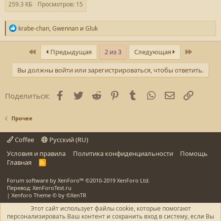
259.3 КБ
Просмотров: 15
Р
krabe-chan
,
Gwennan
и
Gluk
е
а
к
Первый
Последн
Предыдущая
2 из 3
Следующая
ц
и
Вы должны войти или зарегистрироваться, чтобы ответить.
и
:
Facebook
Twitter
Reddit
Pinterest
Tumblr
WhatsApp
E-mail
Ссылка
Поделиться:
Прочее
Coffee
Русский (RU)
Условия и правила
Политика конфиденциальности
Помощь
Главная
R
S
S
Forum software by XenForo™
©2010-2019 XenForo Ltd.
Перевод: XenForoTest.ru
|
Xenforo Theme
© by ©XenTR
Этот сайт использует файлы cookie, которые помогают
персонализировать Ваш контент и сохранить вход в систему, если Вы