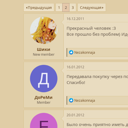
в
а
Предыдущая
1
2
3
Следующая
т
т
о
а
р
с
16.12.2011
т
о
Прекрасный человек :3
е
з
м
д
Все прошло без проблем) Ид
ы
а
н
Шики
и
Р
Nezakonnaja
я
New member
е
а
к
16.01.2012
ц
Д
и
Передавала покупку через п
и
Спасибо!
:
ДоРеМи
Р
Nezakonnaja
Member
е
а
к
20.01.2012
ц
F
и
Было очень приятно иметь 
и