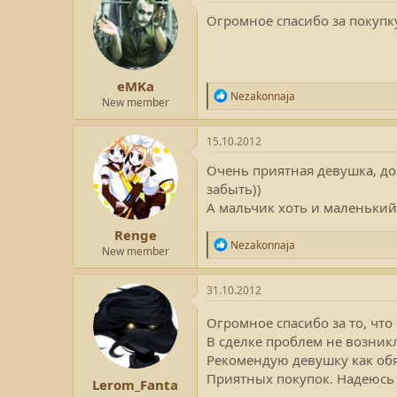
ц
и
Огромное спасибо за покупку
и
:
eMKa
Р
Nezakonnaja
New member
е
а
к
15.10.2012
ц
и
Очень приятная девушка, до
и
забыть))
:
А мальчик хоть и маленький,
Renge
Р
Nezakonnaja
New member
е
а
к
31.10.2012
ц
и
Огромное спасибо за то, чт
и
В сделке проблем не возник
:
Рекомендую девушку как обя
Приятных покупок. Надеюсь
Lerom_Fanta