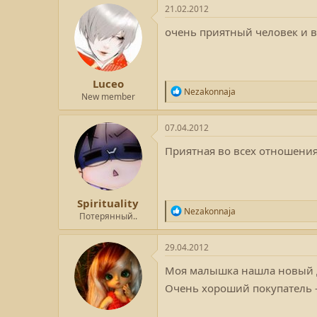
к
21.02.2012
ц
и
очень приятный человек и в
и
:
Luceo
Р
Nezakonnaja
New member
е
а
к
07.04.2012
ц
и
Приятная во всех отношения
и
:
Spirituality
Р
Nezakonnaja
Потерянный..
е
а
к
29.04.2012
ц
и
Моя малышка нашла новый 
и
Очень хороший покупатель -
: