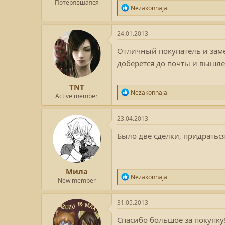
Потерявшаяся
Р
Nezakonnaja
е
а
к
24.01.2013
ц
и
Отличный покупатель и зам
и
доберётся до почты и вышле
:
TNT
Р
Nezakonnaja
Active member
е
а
к
23.04.2013
ц
и
Было две сделки, придратьс
и
:
Мила
Р
Nezakonnaja
New member
е
а
к
31.05.2013
ц
и
Спасибо большое за покупку
и