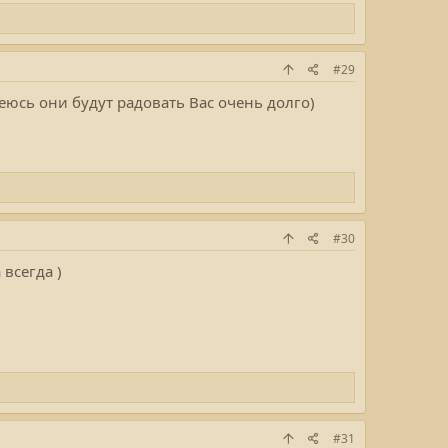
#29
юсь они будут радовать Вас очень долго)
#30
всегда )
#31