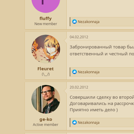
:
fluffy
Р
Nezakonnaja
New member
е
а
к
04.02.2012
ц
и
Забронированный товар был 
и
ответственный и честный п
:
Fleuret
Р
Nezakonnaja
(\__/)
е
а
к
20.02.2012
ц
и
Совершили сделку во второй
и
Договаривались на рассрочк
:
Приятно иметь дело )
ge-ko
Р
Nezakonnaja
Active member
е
а