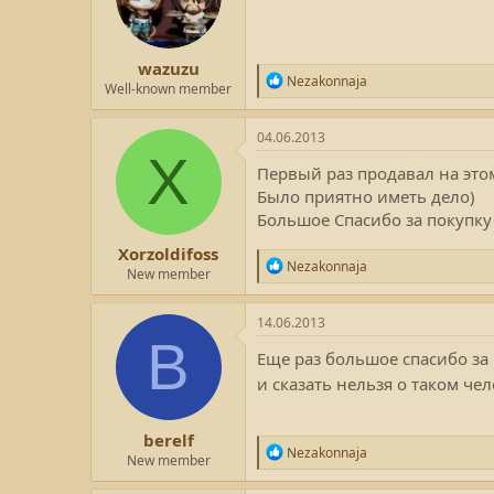
:
wazuzu
Р
Nezakonnaja
Well-known member
е
а
к
04.06.2013
ц
X
и
Первый раз продавал на это
и
Было приятно иметь дело)
:
Большое Спасибо за покупку
Xorzoldifoss
Р
Nezakonnaja
New member
е
а
к
14.06.2013
ц
B
и
Еще раз большое спасибо за 
и
и сказать нельзя о таком че
:
berelf
Р
Nezakonnaja
New member
е
а