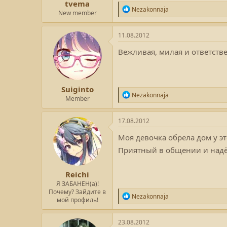
tvema
Р
Nezakonnaja
New member
е
а
к
11.08.2012
ц
и
Вежливая, милая и ответств
и
:
Suiginto
Р
Nezakonnaja
Member
е
а
к
17.08.2012
ц
и
Моя девочка обрела дом у эт
и
Приятный в общении и надё
:
Reichi
Я ЗАБАНЕН(а)!
Почему? Зайдите в
Р
Nezakonnaja
мой профиль!
е
а
к
23.08.2012