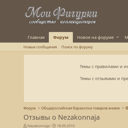
Главная
Форум
Новое на форуме
М
Новые сообщения
Поиск по форуму
Темы с правилами и и
Темы с отзывами и пре
Форум
Общероссийская барахолка товаров аниме
О
Отзывы о Nezakonnaja
А
Д
Nezakonnaja
18.09.2010