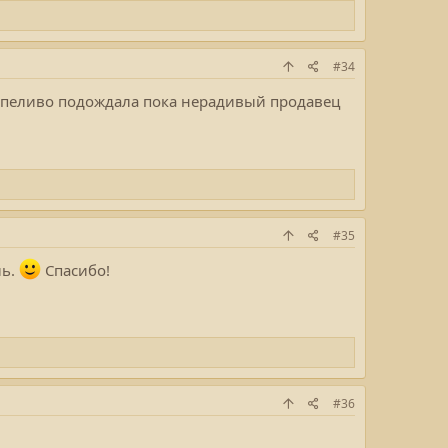
#34
рпеливо подождала пока нерадивый продавец
#35
ль.
Спасибо!
#36