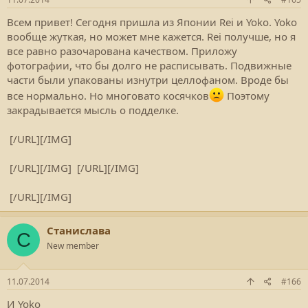
Всем привет! Сегодня пришла из Японии Rei и Yoko. Yoko
вообще жуткая, но может мне кажется. Rei получше, но я
все равно разочарована качеством. Приложу
фотографии, что бы долго не расписывать. Подвижные
части были упакованы изнутри целлофаном. Вроде бы
все нормально. Но многовато косячков
Поэтому
закрадывается мысль о подделке.
[/URL][/IMG]
[/URL][/IMG]
[/URL][/IMG]
[/URL][/IMG]
Станислава
С
New member
11.07.2014
#166
И Yoko