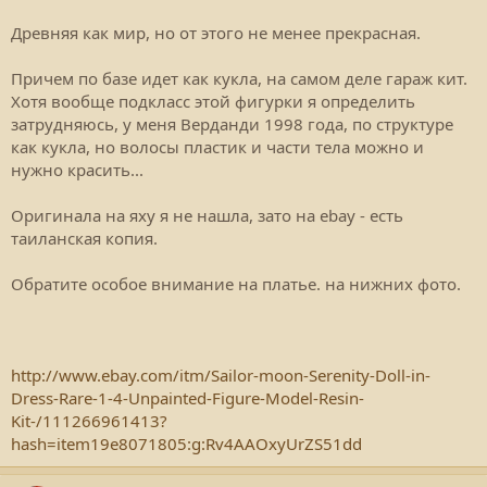
Древняя как мир, но от этого не менее прекрасная.
Причем по базе идет как кукла, на самом деле гараж кит.
Хотя вообще подкласс этой фигурки я определить
затрудняюсь, у меня Верданди 1998 года, по структуре
как кукла, но волосы пластик и части тела можно и
нужно красить...
Оригинала на яху я не нашла, зато на ebay - есть
таиланская копия.
Обратите особое внимание на платье. на нижних фото.
http://www.ebay.com/itm/Sailor-moon-Serenity-Doll-in-
Dress-Rare-1-4-Unpainted-Figure-Model-Resin-
Kit-/111266961413?
hash=item19e8071805:g:Rv4AAOxyUrZS51dd