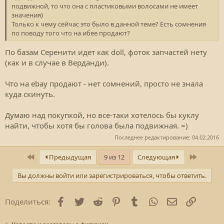
подвижной, то что она с пластиковыми волосами не имеет
значения)
Только к чему сейчас это было в данной теме? Есть сомнения
по поводу того что на ибее продают?
По базам Серенити идет как doll, фоток запчастей нету
(как и в случае в Верданди).
Что на ebay продают - нет сомнений, просто не знала
куда скинуть.
Думаю над покупкой, но все-таки хотелось бы куклу
найти, чтобы хотя бы голова была подвижная. =)
Последнее редактирование:
04.02.2016
Первый
Последн
Предыдущая
9 из 12
Следующая
Вы должны войти или зарегистрироваться, чтобы ответить.
Facebook
Twitter
Reddit
Pinterest
Tumblr
WhatsApp
E-mail
Ссылка
Поделиться: