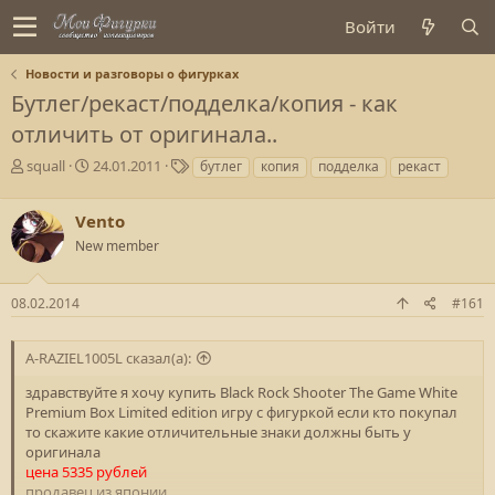
Войти
Новости и разговоры о фигурках
Бутлег/рекаст/подделка/копия - как
отличить от оригинала..
А
Д
Т
squall
24.01.2011
бутлег
копия
подделка
рекаст
в
а
е
т
т
г
Vento
о
а
и
р
с
New member
т
о
е
з
08.02.2014
#161
м
д
ы
а
н
A-RAZIEL1005L сказал(а):
и
я
здравствуйте я хочу купить Black Rock Shooter The Game White
Premium Box Limited edition игру с фигуркой если кто покупал
то скажите какие отличительные знаки должны быть у
оригинала
цена 5335 рублей
продавец из японии