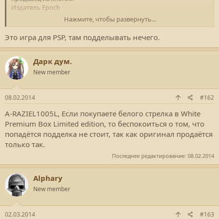
Издатель Epoch
Нажмите, чтобы развернуть...
просто я впервые покупаю так дорого вот решил спросить
вашего савета как опытных покупателей
Это игра для PSP, там подделывать нечего.
всем спасибо
Дарк дум.
New member
08.02.2014
#162
A-RAZIEL1005L, Если покупаете белого стрелка в White
Premium Box Limited edition, то беспокоиться о том, что
попадётся подделка не стоит, так как оригинал продаётся
только так.
Последнее редактирование:
08.02.2014
Alphary
New member
02.03.2014
#163