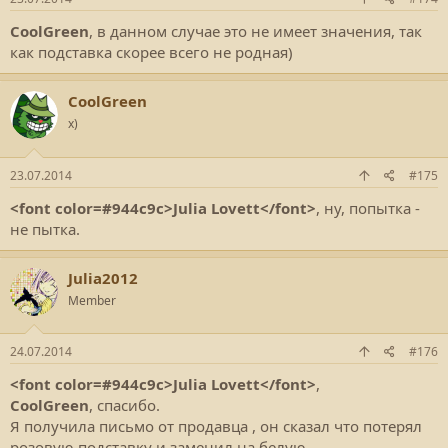
CoolGreen
, в данном случае это не имеет значения, так
как подставка скорее всего не родная)
CoolGreen
x)
23.07.2014
#175
<font color=#944c9c>Julia Lovett</font>
, ну, попытка -
не пытка.
Julia2012
Member
24.07.2014
#176
<font color=#944c9c>Julia Lovett</font>
,
CoolGreen
, спасибо.
Я получила письмо от продавца , он сказал что потерял
розовую подставку и заменил на белую.