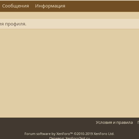
Сообщения
Информация
ия профиля.
Условия и правила
Forum software by XenForo™
©2010-2019 XenForo Ltd.
Перевод: XenForoTest.ru