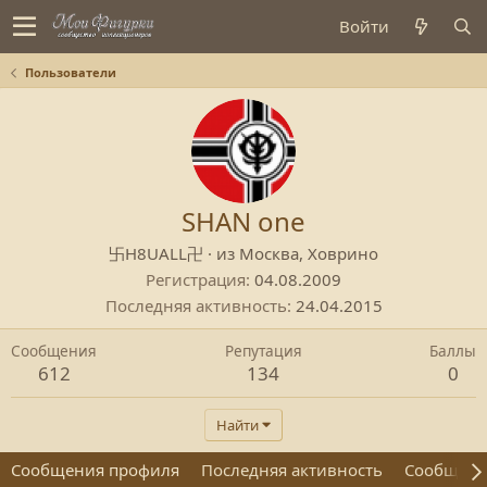
Войти
Пользователи
SHAN one
卐H8UALL卍
·
из
Москва, Ховрино
Регистрация
04.08.2009
Последняя активность
24.04.2015
Сообщения
Репутация
Баллы
612
134
0
Найти
Сообщения профиля
Последняя активность
Сообщен