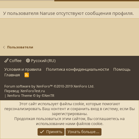
У пользователя Naruse отсутствуют сообщения профиля.
Пользователи
Coffee
Русский (RU)
Условия и правила
Политика конфиденциальности
Помощь
Главная
R
S
S
Forum software by XenForo™
©2010-2019 XenForo Ltd.
Перевод: XenForoTest.ru
|
Xenforo Theme
© by ©XenTR
Этот сайт использует файлы cookie, которые помогают
персонализировать Ваш контент и сохранить вход в систему, если Вы
зарегистрированы.
Продолжая пользоваться этим сайтом, Вы соглашаетесь на
использование нами файлов cookie.
Принять
Узнать больше....