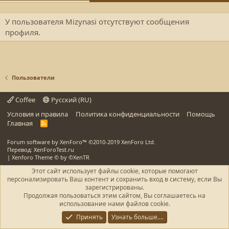
У пользователя Mizynasi отсутствуют сообщения
профиля.
Пользователи
Coffee
Русский (RU)
Условия и правила
Политика конфиденциальности
Помощь
Главная
R
S
S
Forum software by XenForo™
©2010-2019 XenForo Ltd.
Перевод: XenForoTest.ru
|
Xenforo Theme
© by ©XenTR
Этот сайт использует файлы cookie, которые помогают
персонализировать Ваш контент и сохранить вход в систему, если Вы
зарегистрированы.
Продолжая пользоваться этим сайтом, Вы соглашаетесь на
использование нами файлов cookie.
Принять
Узнать больше....