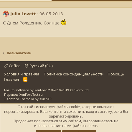
Julia Lovett
06.05.2013
С Днем Рождения, Солнце!
Пользователи
Coffee
Русский (RU)
Условия и правила
Политика конфиденциальности
Помощь
Главная
R
S
S
Forum software by XenForo™
©2010-2019 XenForo Ltd.
Перевод: XenForoTest.ru
|
Xenforo Theme
© by ©XenTR
Этот сайт использует файлы cookie, которые помогают
персонализировать Ваш контент и сохранить вход в систему, если Вы
зарегистрированы.
Продолжая пользоваться этим сайтом, Вы соглашаетесь на
использование нами файлов cookie.