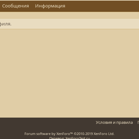
Сообщения
Информация
филя.
Условия и правила
Forum software by XenForo™
©2010-2019 XenForo Ltd.
Перевод: XenForoTest.ru