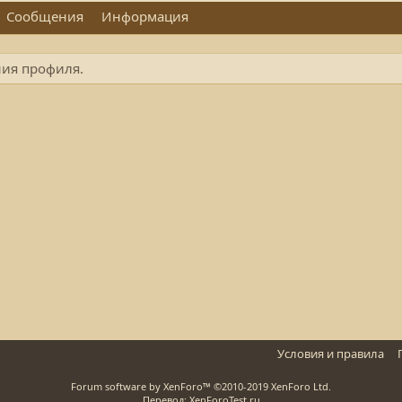
Сообщения
Информация
ния профиля.
Условия и правила
Forum software by XenForo™
©2010-2019 XenForo Ltd.
Перевод: XenForoTest.ru