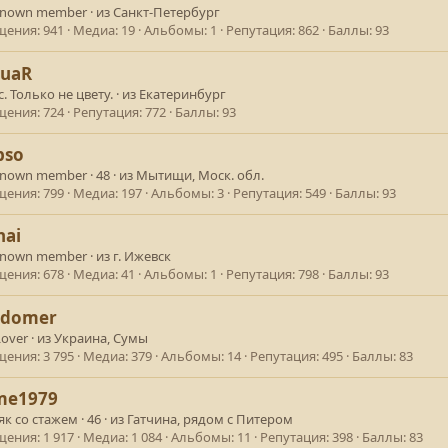
known member
·
из
Санкт-Петербург
щения
941
Медиа
19
Альбомы
1
Репутация
862
Баллы
93
tuaR
с. Только не цвету.
·
из
Екатеринбург
щения
724
Репутация
772
Баллы
93
pso
known member
·
48
·
из
Мытищи, Моск. обл.
щения
799
Медиа
197
Альбомы
3
Репутация
549
Баллы
93
nai
known member
·
из
г. Ижевск
щения
678
Медиа
41
Альбомы
1
Репутация
798
Баллы
93
edomer
over
·
из
Украина, Сумы
щения
3 795
Медиа
379
Альбомы
14
Репутация
495
Баллы
83
me1979
к со стажем
·
46
·
из
Гатчина, рядом с Питером
щения
1 917
Медиа
1 084
Альбомы
11
Репутация
398
Баллы
83