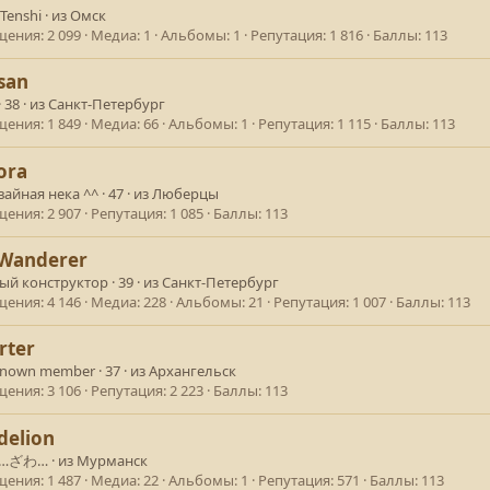
 Tenshi
·
из
Омск
щения
2 099
Медиа
1
Альбомы
1
Репутация
1 816
Баллы
113
san
·
38
·
из
Санкт-Петербург
щения
1 849
Медиа
66
Альбомы
1
Репутация
1 115
Баллы
113
ora
вайная нека ^^
·
47
·
из
Люберцы
щения
2 907
Репутация
1 085
Баллы
113
Wanderer
ый конструктор
·
39
·
из
Санкт-Петербург
щения
4 146
Медиа
228
Альбомы
21
Репутация
1 007
Баллы
113
rter
known member
·
37
·
из
Архангельск
щения
3 106
Репутация
2 223
Баллы
113
delion
わ…ざわ…
·
из
Мурманск
щения
1 487
Медиа
22
Альбомы
1
Репутация
571
Баллы
113