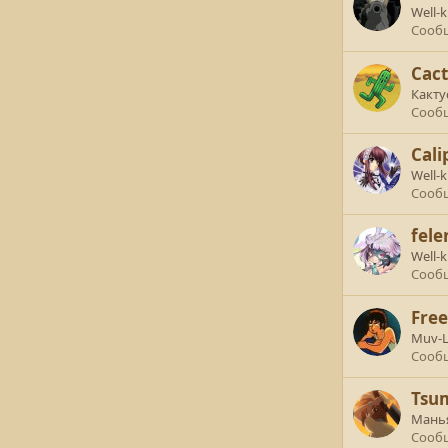
Well-
Сооб
Cac
Какту
Сооб
Cali
Well-
Сооб
fele
Well-
Сооб
Fre
Muv-L
Сооб
Tsu
Манья
Сооб