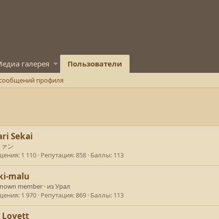
едиа галерея
Пользователи
 сообщений профиля
ri Sekai
ファン
щения
1 110
Репутация
858
Баллы
113
ki-malu
known member
·
из
Урал
щения
1 970
Репутация
869
Баллы
113
a Lovett