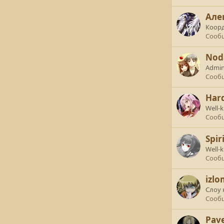
Але
Коор
Сооб
Nod
Admin
Сооб
Har
Well-
Сооб
Spiri
Well-
Сооб
izlo
Слоу 
Сооб
Pave