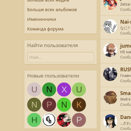
Zettai
Больше всех альбомов
Сооб
Именинники
Nai-
なに?
Команда форума
Сооб
Найти пользователя
jum
НЕ ка
Сооб
RUS
Новые пользователи
Главн
Сооб
U
N
X
U
Sma
Well-
N
P
N
K
Сооб
Dan
H
P
...ざ
Сооб