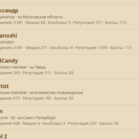
ксандр
динатор
·
из
Московская область
щения
3 391
Медиа
84
Альбомы
5
Репутация
571
Баллы
113
anoshi
istrator
щения
3 991
Медиа
271
Альбомы
8
Репутация
1 659
Баллы
113
dCandy
known member
·
из
Тверь
щения
263
Репутация
511
Баллы
93
tist
known member
·
из
Княжество Новляндское
щения
615
Репутация
781
Баллы
93
m
коте
·
33
·
из
Санкт-Петербург
щения
638
Медиа
4
Альбомы
2
Репутация
521
Баллы
93
l 2