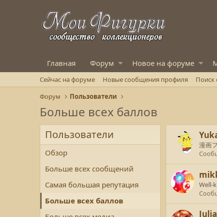
Главная
Форум
Новое на форуме
М
Сейчас на форуме
Новые сообщения профиля
Поиск
Форум
Пользователи
Больше всех баллов
Пользователи
Yuka
漫画
Обзор
Сооб
Больше всех сообщений
mik
Самая большая репутация
Well-
Сооб
Больше всех баллов
Juli
Больше всех медиа