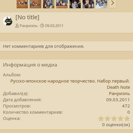
[No title]
Ранриэль
09.03.2011
Нет комментариев для отображения.
Информация о медиа
Альбом
Русско-японское народное творчество. Набор первый.
Death Note
Добавил(а)
Ранриэль
Дата добавления
09.03.2011
Просмотров
472
Количество комментариев
0
0
Оценка
.
0 оценки(ок)
0