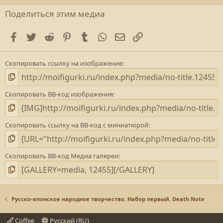
0
з
Поделиться этим медиа
в
е
Facebook
Twitter
Reddit
Pinterest
Tumblr
WhatsApp
E-mail
Ссылка
з
д
а
Скопировать ссылку на изображение
(
)
Скопировать BB-код изображения
Скопировать ссылку на BB-код с миниатюрой
Скопировать BB-код Медиа галереи
Русско-японское народное творчество. Набор первый. Death Note
Coffee
Русский (RU)