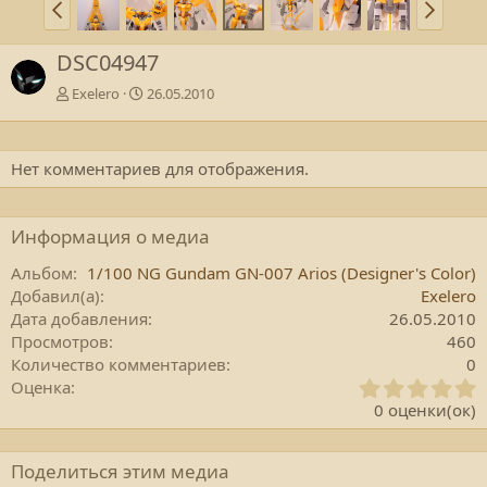
DSC04947
Exelero
26.05.2010
Нет комментариев для отображения.
Информация о медиа
Альбом
1/100 NG Gundam GN-007 Arios (Designer's Color)
Добавил(а)
Exelero
Дата добавления
26.05.2010
Просмотров
460
Количество комментариев
0
0
Оценка
.
0 оценки(ок)
0
0
з
Поделиться этим медиа
в