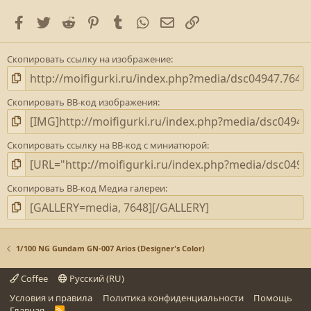
е
Facebook
Twitter
Reddit
Pinterest
Tumblr
WhatsApp
E-mail
Ссылка
з
д
а
Скопировать ссылку на изображение
(
)
Скопировать BB-код изображения
Скопировать ссылку на BB-код с миниатюрой
Скопировать BB-код Медиа галереи
1/100 NG Gundam GN-007 Arios (Designer's Color)
Coffee
Русский (RU)
Условия и правила
Политика конфиденциальности
Помощь
Главная
R