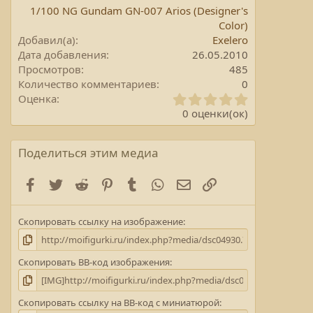
1/100 NG Gundam GN-007 Arios (Designer's
Color)
Добавил(а)
Exelero
Дата добавления
26.05.2010
Просмотров
485
Количество комментариев
0
0
Оценка
.
0 оценки(ок)
0
0
з
Поделиться этим медиа
в
е
Facebook
Twitter
Reddit
Pinterest
Tumblr
WhatsApp
E-mail
Ссылка
з
д
а
Скопировать ссылку на изображение
(
ы
)
Скопировать BB-код изображения
Скопировать ссылку на BB-код с миниатюрой