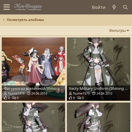
Войти
Посмотреть альбомы
Фильтры
Фигурки из вселенной Shining Tears x Wind Всей толпой, потом наверное переставлю по другому.....возможно им придеться частично на другую полку переезж
Xecty Military Uniform (Shining Wind)
Tsume1979
24.06.2010
Tsume1979
24.06.2010
0
0
0
0