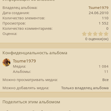
Владелец альбома
Tsume1979
Дата создания
24.06.2010
Количество элементов
110
Просмотров
1 552
Количество комментариев
0
0
Оценка
.
0 оценки(ок)
0
0
з
Конфиденциальность альбома
в
е
Tsume1979
з
Медиа
1 084
д
Альбомы
11
а
(
Можно просматривать медиа
Все
)
Можно добавлять медиа
Только владелец альбома
Поделиться этим альбомом