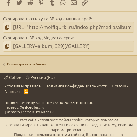
Facebook
Twitter
Reddit
Pinterest
Tumblr
WhatsApp
E-mail
Ссылка
Скопировать ссылку на BB-код с миниатюрой
Скопировать BB-код Медиа галереи
Посмотреть альбомы
Coffee
Русский (RU)
Условия и правила
Политика конфиденциальности
Помощь
Главная
R
S
S
Forum software by XenForo™
©2010-2019 XenForo Ltd.
Перевод: XenForoTest.ru
|
Xenforo Theme
© by ©XenTR
Этот сайт использует файлы cookie, которые помогают
персонализировать Ваш контент и сохранить вход в систему, если Вы
зарегистрированы.
Продолжая пользоваться этим сайтом, Вы соглашаетесь на