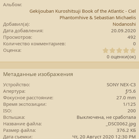
Альбом
Gekijouban Kuroshitsuji Book of the Atlantic - Ciel
Phantomhive & Sebastian Michaelis
Добавил(а)
Nodanoshi
Дата добавления
20.09.2020
Просмотров
492
Количество комментариев
0
0
Оценка
.
0 оценки(ок)
0
0
з
Метаданные изображения
в
е
Устройство
SONY NEX-C3
з
Апертура
ƒ/5.6
д
Фокусное расстояние
27.0 mm
а
Время экспозиции
1/125
(
ISO
200
)
Вспышка
Выключена, не сработала
Название файла
_DSC0062.jpg
Размер файла
376.2 КБ
Дата съемки
Чт, 20 Август 2020 12:30 PM