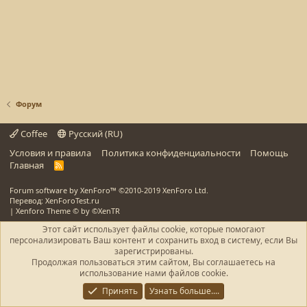
Форум
Coffee
Русский (RU)
Условия и правила
Политика конфиденциальности
Помощь
Главная
R
S
S
Forum software by XenForo™
©2010-2019 XenForo Ltd.
Перевод: XenForoTest.ru
|
Xenforo Theme
© by ©XenTR
Этот сайт использует файлы cookie, которые помогают
персонализировать Ваш контент и сохранить вход в систему, если Вы
зарегистрированы.
Продолжая пользоваться этим сайтом, Вы соглашаетесь на
использование нами файлов cookie.
Принять
Узнать больше....