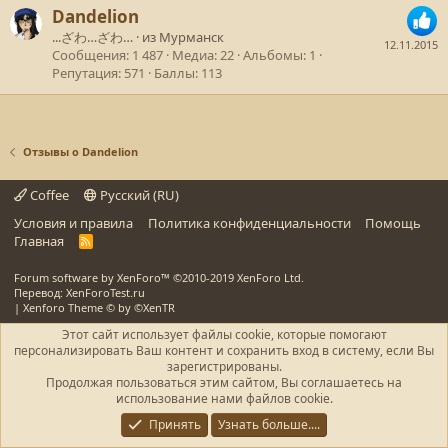
Dandelion
...ざわ…ざわ…
·
из
Мурманск
12.11.2015
Сообщения
1 487
Медиа
22
Альбомы
1
Репутация
571
Баллы
113
Отзывы о Dandelion
Coffee
Русский (RU)
Условия и правила
Политика конфиденциальности
Помощь
Главная
R
S
S
Forum software by XenForo™
©2010-2019 XenForo Ltd.
Перевод: XenForoTest.ru
|
Xenforo Theme
© by ©XenTR
Этот сайт использует файлы cookie, которые помогают
персонализировать Ваш контент и сохранить вход в систему, если Вы
зарегистрированы.
Продолжая пользоваться этим сайтом, Вы соглашаетесь на
использование нами файлов cookie.
Принять
Узнать больше....