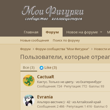
Главная
Форум
Новое на форуме
М
Новые сообщения
Поиск по форуму
Форум
Форум сообщества "Мои Фигурки"
Новости и
Пользователи, которые отреа
Все
(3)
Like
(3)
CactuaR
Кактус. Только не цвету.
·
из
Екатеринбург
Сообщения
724
Репутация
772
Баллы
93
Evrania
Альтеро-вестник:)
·
42
·
из
Алтайский край
Сообщения
2 466
Репутация
1 416
Баллы
0