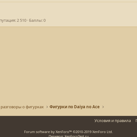
путация
2 510
Баллы
0
 разговоры о фигурках
Фигурки по Daiya no Ace
Условия и правила
Forum software by XenForo™
©2010-2019 XenForo Ltd.
Перевод: XenForoTest.ru