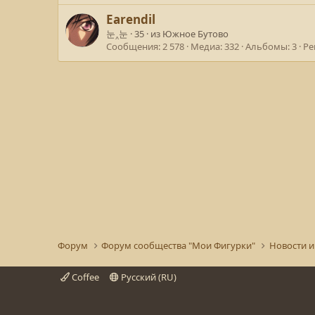
Earendil
눈‸눈
·
35
·
из
Южное Бутово
Сообщения
2 578
Медиа
332
Альбомы
3
Ре
Форум
Форум сообщества "Мои Фигурки"
Новости и
Coffee
Русский (RU)