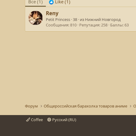
Все
(1)
Like
(1)
Reny
Petit Princess
·
38
·
из
Нижний Новгород
Сообщения
810
Репутация
258
Баллы
63
Форум
Общероссийская барахолка товаров аниме
О
Coffee
Русский (RU)