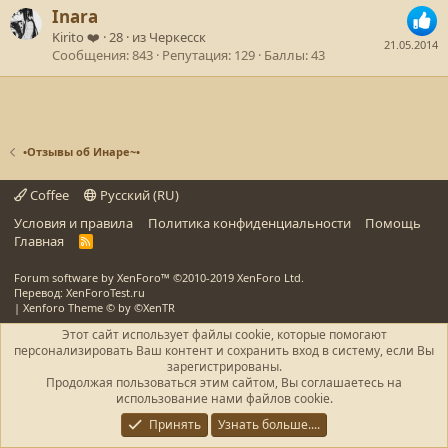
Inara
Kirito ❤️
·
28
·
из
Черкесск
21.05.2014
Сообщения
843
Репутация
129
Баллы
43
•Отзывы об Инаре~•
Coffee
Русский (RU)
Условия и правила
Политика конфиденциальности
Помощь
Главная
R
S
S
Forum software by XenForo™
©2010-2019 XenForo Ltd.
Перевод: XenForoTest.ru
|
Xenforo Theme
© by ©XenTR
Этот сайт использует файлы cookie, которые помогают
персонализировать Ваш контент и сохранить вход в систему, если Вы
зарегистрированы.
Продолжая пользоваться этим сайтом, Вы соглашаетесь на
использование нами файлов cookie.
Принять
Узнать больше....