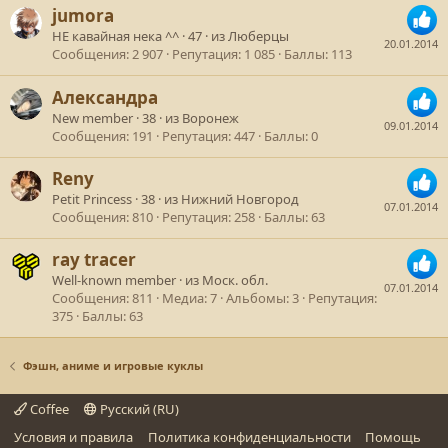
jumora
НЕ кавайная нека ^^
·
47
·
из
Люберцы
20.01.2014
Сообщения
2 907
Репутация
1 085
Баллы
113
Александра
New member
·
38
·
из
Воронеж
09.01.2014
Сообщения
191
Репутация
447
Баллы
0
Reny
Petit Princess
·
38
·
из
Нижний Новгород
07.01.2014
Сообщения
810
Репутация
258
Баллы
63
ray tracer
Well-known member
·
из
Моск. обл.
07.01.2014
Сообщения
811
Медиа
7
Альбомы
3
Репутация
375
Баллы
63
Фэшн, аниме и игровые куклы
Coffee
Русский (RU)
Условия и правила
Политика конфиденциальности
Помощь