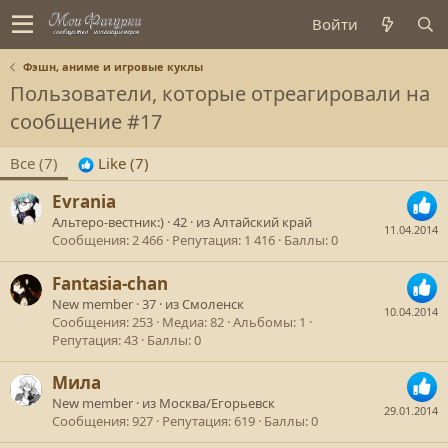
Войти
Фэшн, аниме и игровые куклы
Пользователи, которые отреагировали на
сообщение #17
Все
(7)
Like
(7)
Evrania
Альтеро-вестник:)
·
42
·
из
Алтайский край
11.04.2014
Сообщения
2 466
Репутация
1 416
Баллы
0
Fantasia-chan
New member
·
37
·
из
Смоленск
10.04.2014
Сообщения
253
Медиа
82
Альбомы
1
Репутация
43
Баллы
0
Мила
New member
·
из
Москва/Егорьевск
29.01.2014
Сообщения
927
Репутация
619
Баллы
0