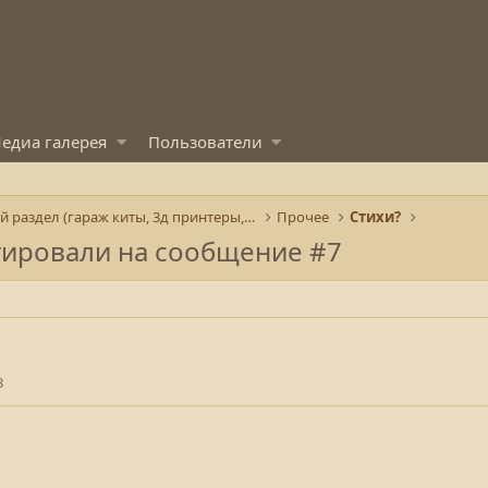
едиа галерея
Пользователи
Творческий раздел (гараж киты, 3д принтеры, покрас
Прочее
Стихи?
гировали на сообщение #7
3