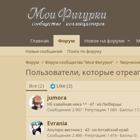
Главная
Форум
Новое на форуме
М
Новые сообщения
Поиск по форуму
Форум
Форум сообщества "Мои Фигурки"
Пользователи, которые отреа
Все
(2)
Like
(2)
jumora
НЕ кавайная нека ^^
·
47
·
из
Люберцы
Сообщения
2 907
Репутация
1 085
Баллы
11
Evrania
Альтеро-вестник:)
·
42
·
из
Алтайский край
Сообщения
2 466
Репутация
1 416
Баллы
0