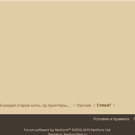
Творческий раздел (гараж киты, 3д принтеры, покрас
Прочее
Стихи?
Условия и правила
Forum software by XenForo™
©2010-2019 XenForo Ltd.
Перевод: XenForoTest.ru