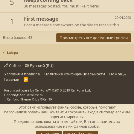
5
30 messages posted. You must like it here!
First message
29.04.2020
1
Post a message somewhere on the site to receive this.
Всего баллов: 43
Просмотреть все доступные трофеи
Lulapa
Coffee
Русский (RU)
Условия и правила
Политика конфиденциальности
Помощь
Главная
R
S
S
Forum software by XenForo™
©2010-2019 XenForo Ltd.
Перевод: XenForoTest.ru
|
Xenforo Theme
© by ©XenTR
Этот сайт использует файлы cookie, которые помогают
персонализировать Ваш контент и сохранить вход в систему, если Вы
зарегистрированы.
Продолжая пользоваться этим сайтом, Вы соглашаетесь на
использование нами файлов cookie.