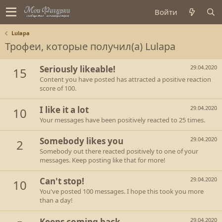
Войти
Lulapa
Трофеи, которые получил(а) Lulapa
Seriously likeable!
29.04.2020
15
Content you have posted has attracted a positive reaction
score of 100.
I like it a lot
29.04.2020
10
Your messages have been positively reacted to 25 times.
Somebody likes you
29.04.2020
2
Somebody out there reacted positively to one of your
messages. Keep posting like that for more!
Can't stop!
29.04.2020
10
You've posted 100 messages. I hope this took you more
than a day!
Keeps coming back
29.04.2020