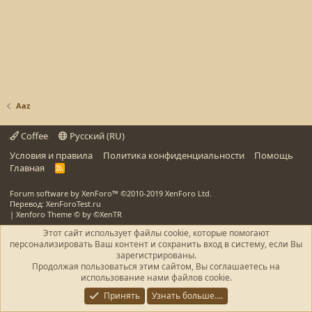
Aaz
Coffee
Русский (RU)
Условия и правила
Политика конфиденциальности
Помощь
Главная
R
S
S
Forum software by XenForo™
©2010-2019 XenForo Ltd.
Перевод: XenForoTest.ru
|
Xenforo Theme
© by ©XenTR
Этот сайт использует файлы cookie, которые помогают
персонализировать Ваш контент и сохранить вход в систему, если Вы
зарегистрированы.
Продолжая пользоваться этим сайтом, Вы соглашаетесь на
использование нами файлов cookie.
Принять
Узнать больше....