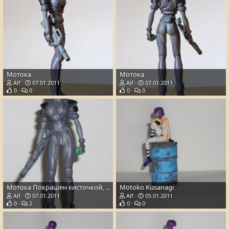
Мотока
Мотока
Alf
07.01.2011
Alf
07.01.2011
0
0
0
0
Мотока Покрашен кисточкой, никакого аэрографа.
Motoko Kusanagi
Alf
07.01.2011
Alf
05.01.2011
0
2
0
0