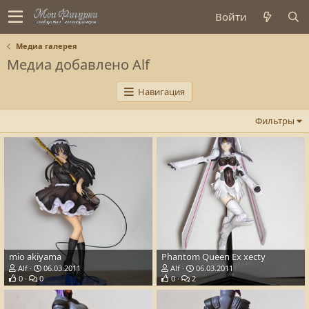
Войти
Медиа галерея
Медиа добавлено Alf
Навигация
Фильтры
mio akiyama
Phantom Queen Ex xecty
Alf
06.03.2011
Alf
06.03.2011
0
0
0
2