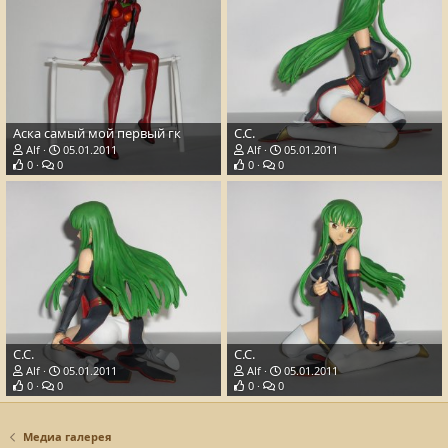
Аска самый мой первый гк
С.С.
Alf
05.01.2011
Alf
05.01.2011
0
0
0
0
С.С.
С.С.
Alf
05.01.2011
Alf
05.01.2011
0
0
0
0
Медиа галерея