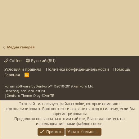
Медиа галерея
Coffee
Русский (RU)
Условия и правила
Политика конфиденциальности
Помощь
Главная
R
S
S
Forum software by XenForo™
©2010-2019 XenForo Ltd.
Перевод: XenForoTest.ru
|
Xenforo Theme
© by ©XenTR
Этот сайт использует файлы cookie, которые помогают
персонализировать Ваш контент и сохранить вход в систему, если Вы
зарегистрированы.
Продолжая пользоваться этим сайтом, Вы соглашаетесь на
использование нами файлов cookie.
Принять
Узнать больше....