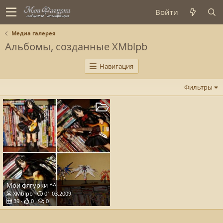
Войти
Медиа галерея
Альбомы, созданные XMblpb
Навигация
Фильтры
Мои фягурки ^^
XMblpb
01.03.2009
39
0
0