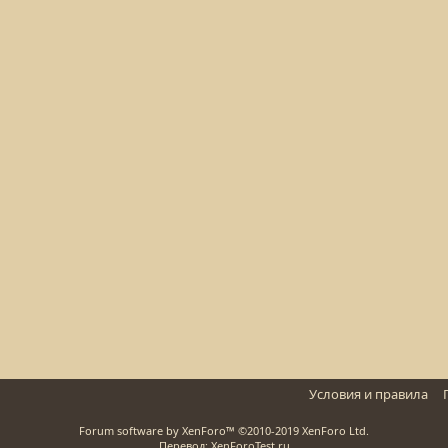
Условия и правила
Forum software by XenForo™
©2010-2019 XenForo Ltd.
Перевод: XenForoTest.ru