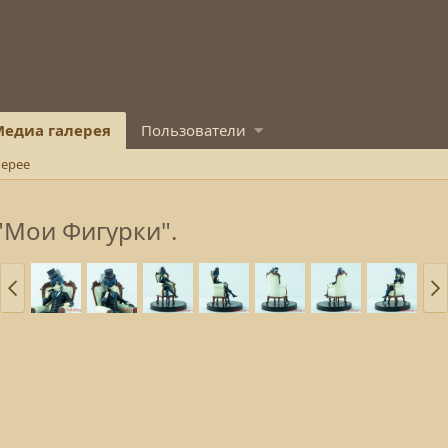
едиа галерея
Пользователи
лерее
"Мои Фигурки".