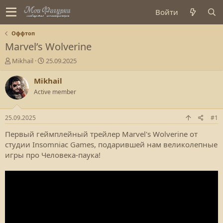
Войти
Оффтоп
Marvel’s Wolverine
А
Д
Mikhail
25.09.2025
в
а
т
т
Mikhail
о
а
Active member
р
с
т
о
е
з
25.09.2025
#1
м
д
ы
а
Первый геймплейный трейлер Marvel's Wolverine от
н
студии Insomniac Games, подарившей нам великолепные
и
игры про Человека-паука!
я