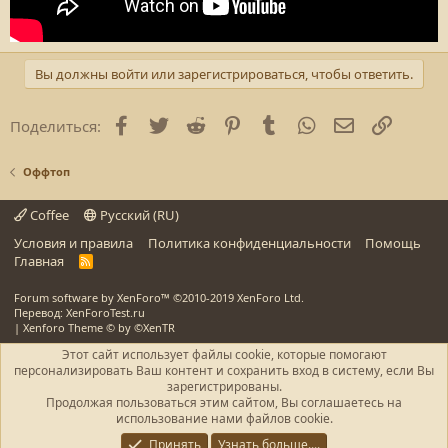
Вы должны войти или зарегистрироваться, чтобы ответить.
Facebook
Twitter
Reddit
Pinterest
Tumblr
WhatsApp
E-mail
Ссылка
Поделиться:
Оффтоп
Coffee
Русский (RU)
Условия и правила
Политика конфиденциальности
Помощь
Главная
R
S
S
Forum software by XenForo™
©2010-2019 XenForo Ltd.
Перевод: XenForoTest.ru
|
Xenforo Theme
© by ©XenTR
Этот сайт использует файлы cookie, которые помогают
персонализировать Ваш контент и сохранить вход в систему, если Вы
зарегистрированы.
Продолжая пользоваться этим сайтом, Вы соглашаетесь на
использование нами файлов cookie.
Принять
Узнать больше....