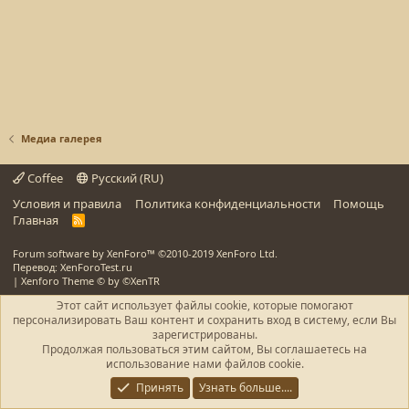
Медиа галерея
Coffee
Русский (RU)
Условия и правила
Политика конфиденциальности
Помощь
Главная
R
S
S
Forum software by XenForo™
©2010-2019 XenForo Ltd.
Перевод: XenForoTest.ru
|
Xenforo Theme
© by ©XenTR
Этот сайт использует файлы cookie, которые помогают
персонализировать Ваш контент и сохранить вход в систему, если Вы
зарегистрированы.
Продолжая пользоваться этим сайтом, Вы соглашаетесь на
использование нами файлов cookie.
Принять
Узнать больше....